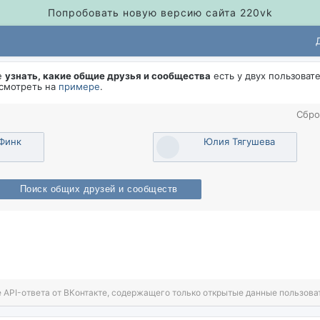
Попробовать новую версию сайта 220vk
е
узнать, какие общие друзья и сообщества
есть у двух пользоват
осмотреть на
примере
.
Сбро
Финк
Юлия Тягушева
Поиск общих друзей и сообщест
 API-ответа от ВКонтакте, содержащего только открытые данные пользова