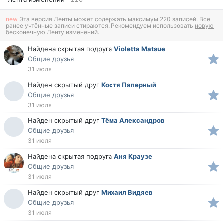
new
Эта версия Ленты может содержать максимум 220 записей. Все
ранее учтённые записи стираются. Рекомендуем использовать
новую
бесконечную Ленту изменений
.
Найдена скрытая подруга
Violetta Matsue
Общие друзья
31 июля
Найден скрытый друг
Костя Паперный
Общие друзья
31 июля
Найден скрытый друг
Тёма Александров
Общие друзья
31 июля
Найдена скрытая подруга
Аня Краузе
Общие друзья
31 июля
Найден скрытый друг
Михаил Видяев
Общие друзья
31 июля