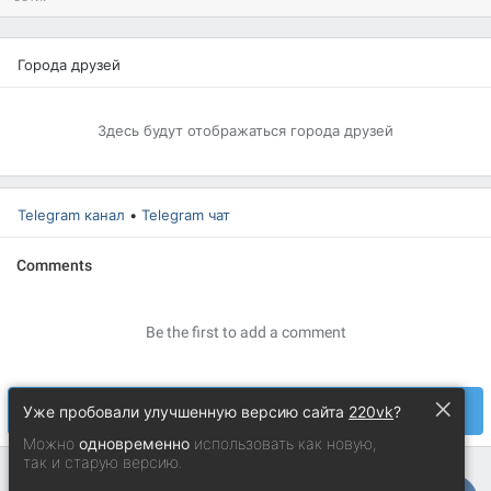
Города друзей
Здесь будут отображаться города друзей
Telegram канал
•
Telegram чат
×
Уже пробовали улучшенную версию сайта
220vk
?
Можно
одновременно
использовать как новую,
так и старую версию.