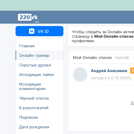
old
VK ID
Чтобы следить за Онлайн акти
страницу в
Мой Онлайн список
профилями.
Главная
Онлайн-трекер
Мой Онлайн список
пустой
Скрытые друзья
Андрей Анисимов
Исходящие лайки
сегодня в 0:16 [MSK]
Исходящие
комментарии
Чёрный список
Д
6 рукопожатий
Подписки
Дата рождения