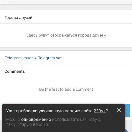
Города друзей
Здесь будут отображаться города друзей
Telegram канал
•
Telegram чат
×
Уже пробовали улучшенную версию сайта
220vk
?
Можно
одновременно
использовать как новую,
так и старую версию.