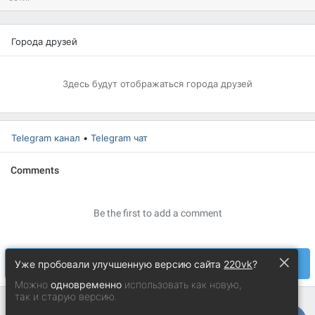
Города друзей
Здесь будут отображаться города друзей
Telegram канал
•
Telegram чат
×
Уже пробовали улучшенную версию сайта
220vk
?
Можно
одновременно
использовать как новую,
так и старую версию.