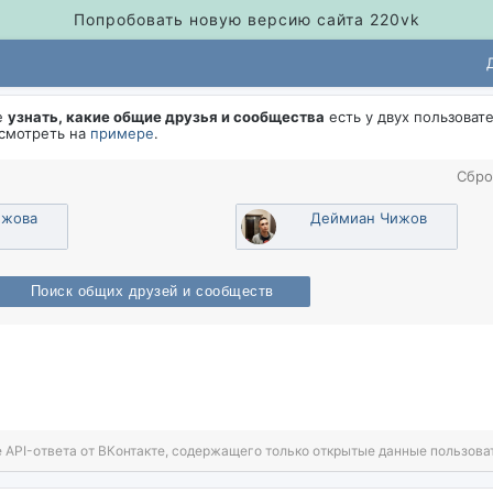
Попробовать новую версию сайта 220vk
е
узнать, какие общие друзья и сообщества
есть у двух пользоват
осмотреть на
примере
.
Сбро
ижова
Деймиан Чижо
Поиск общих друзей и сообщест
 API-ответа от ВКонтакте, содержащего только открытые данные пользова