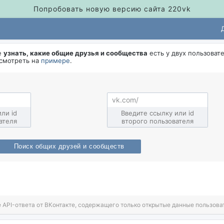
Попробовать новую версию сайта 220vk
е
узнать, какие общие друзья и сообщества
есть у двух пользоват
осмотреть на
примере
.
ли id
едите ссылку или id
ателя
торого пользователя
Поиск общих друзей и сообщест
 API-ответа от ВКонтакте, содержащего только открытые данные пользова