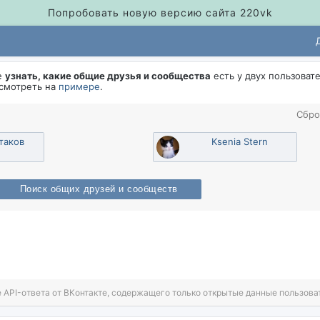
Попробовать новую версию сайта 220vk
е
узнать, какие общие друзья и сообщества
есть у двух пользоват
осмотреть на
примере
.
Сбро
тако
Ksenia Stern
Поиск общих друзей и сообщест
 API-ответа от ВКонтакте, содержащего только открытые данные пользова