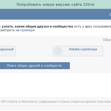
Попробовать новую версию сайта 220vk
е
узнать, какие общие друзья и сообщества
есть у двух пользоват
осмотреть на
примере
.
Сбро
одушный
Natalia Lazebnaya
Поиск общих друзей и сообщест
 API-ответа от ВКонтакте, содержащего только открытые данные пользова