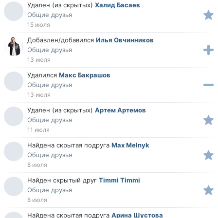
Удален (из скрытых)
Халид Басаев
Общие друзья
15 июля
Добавлен/добавился
Илья Овчинников
Общие друзья
13 июля
Удалился
Макс Бакрашов
Общие друзья
13 июля
Удален (из скрытых)
Артем Артемов
Общие друзья
11 июля
Найдена скрытая подруга
Max Melnyk
Общие друзья
8 июля
Найден скрытый друг
Timmi Timmi
Общие друзья
8 июля
Найдена скрытая подруга
Арина Шустова