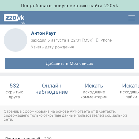
Попробовать новую версию сайта 220vk
old
Антон Раут
заходил
5 августа в 22:01 [MSK]
iPhone
Узнать дату рождения
Добавить в Мой список
532
Онлайн
Искать
Искат
наблюдение
скрытых
исходящие
исходящ
друга
комментарии
лайки
Страница сформирована на основе API-ответа от ВКонтакте,
содержащего только открытые данные пользователей социальной
сети.
Лента изменений
220