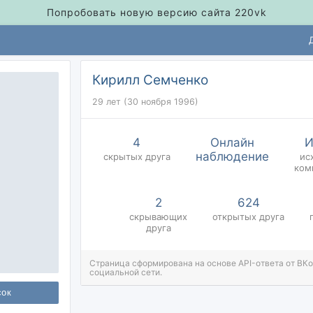
Попробовать новую версию сайта 220vk
Кирилл Семченко
29 лет (30 ноября 1996)
4
Онлайн
И
наблюдение
скрытых
друга
ис
ком
2
624
скрывающих
открытых
друга
друга
Страница сформирована на основе API-ответа от ВК
социальной сети.
сок