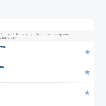
 записей. Все ранее учтённые записи стираются.
у изменений
.
имов
ьев
х