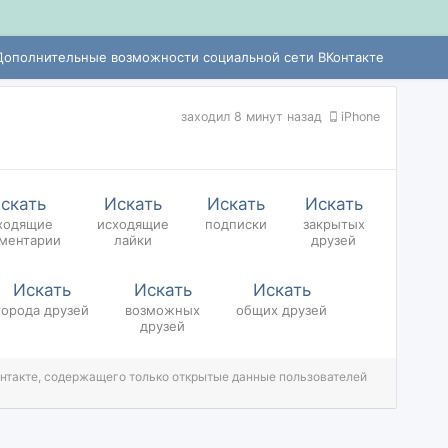
Дополнительные возможности социальной сети ВКонтакте
заходил 8 минут назад
iPhone
скать
Искать
Искать
Искать
ходящие
исходящие
подписки
закрытых
ментарии
лайки
друзей
Искать
Искать
Искать
города
друзей
возможных
общих
друзей
друзей
онтакте, содержащего только открытые данные пользователей