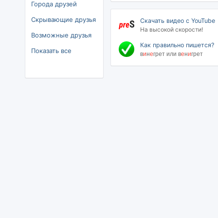
Города друзей
Скрывающие друзья
Скачать видео с YouTube
На высокой скорости!
Возможные друзья
Как правильно пишется?
Показать все
в
и
н
е
грет или в
е
н
и
грет