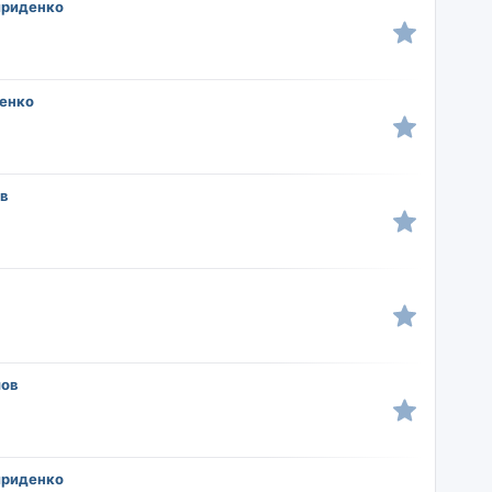
ириденко
енко
ев
мов
ириденко