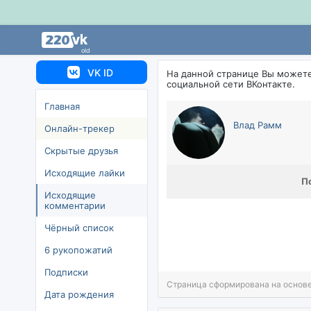
old
VK ID
На данной странице Вы может
социальной сети ВКонтакте.
Главная
лад Рамм
Онлайн-трекер
Скрытые друзья
Исходящие лайки
П
Исходящие
комментарии
Чёрный список
6 рукопожатий
Подписки
Страница сформирована на основе
Дата рождения