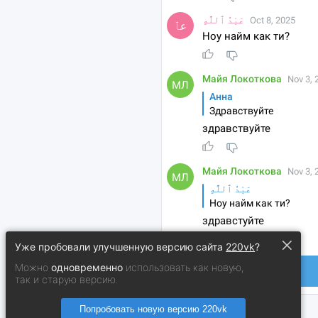
×
Уже пробовали улучшенную версию сайта
220vk
?
Можно
одновременно
использовать как новую,
так и старую версию.
Попробовать новую версию 220vk
© 2014 − 2026