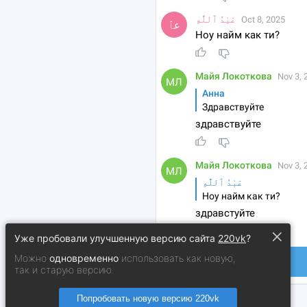
×
Уже пробовали улучшенную версию сайта
220vk
?
Можно
одновременно
использовать как новую,
так и старую версию.
Попробовать новую версию 220vk
© 2014 − 2026