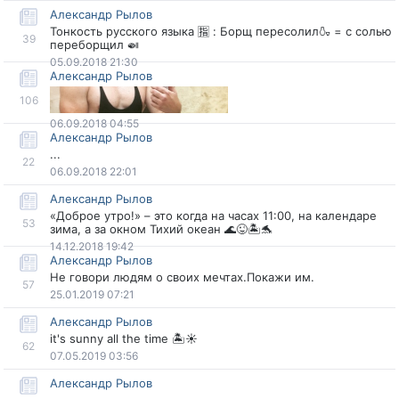
Александр Рыло
Тонкость русского языка 🈯️ : Борщ пересолил🍶 = с солью
39
переборщил 🍛
05.09.2018 21:30
Александр Рыло
106
06.09.2018 04:55
Александр Рыло
...
22
06.09.2018 22:01
Александр Рыло
«Доброе утро!» – это когда на часах 11:00, на календаре
53
зима, а за окном Тихий океан 🌊😜🏝🐬
14.12.2018 19:42
Александр Рыло
Не говори людям о своих мечтах.Покажи им.
57
25.01.2019 07:21
Александр Рыло
it's sunny all the time 🏝☀️
62
07.05.2019 03:56
Александр Рыло