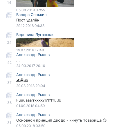
14
05.08.2019 07:55
алера Сенькин
Пост удалён
29.12.2018 04:38
ероника Луганская
34
19.07.2016 17:48
Александр Рыло
...
42
24.03.2017 20:10
Александр Рыло
🌊🏝🌅
37
29.08.2018 20:04
Александр Рыло
Fuuuaaarrkkkk?!?!?!?🤾🏻‍♂️
38
01.09.2018 04:59
Александр Рыло
Основной принцип дзюдо - кинуть товарища 😏
31
05.09.2018 03:50