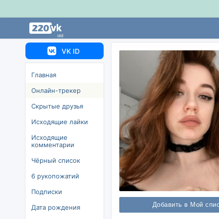
old
VK ID
Главная
Онлайн-трекер
Скрытые друзья
Исходящие лайки
Исходящие
комментарии
Чёрный список
6 рукопожатий
Подписки
Добавить в Мой спи
Дата рождения