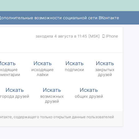
Дополнительные возможности социальной сети ВКонтакте
заходила
4 августа в 11:45 [MSK]
iPhone
Искать
Искать
Искать
Искать
сходящие
исходящие
подписки
закрытых
мментарии
лайки
друзей
Искать
Искать
Искать
города
друзей
возможных
общих
друзей
друзей
онтакте, содержащего только открытые данные пользователей