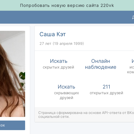
Попробовать новую версию сайта 220vk
Саша Кэт
27 лет (19 апреля 1999)
Искать
Онлайн
наблюдение
скрытых
друзей
и
ко
Искать
211
скрывающих
открытых
друзей
друзей
Страница сформирована на основе API-ответа от ВК
социальной сети.
сок