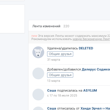
Лента изменений
220
new
Эта версия Ленты может содержать максимум 220
Рекомендуем использовать
новую бесконечную Лент
Удалена/удалилась
DELETED
Общие друзья
31 марта
Добавлен/добавился
Далерус Содико
Общие друзья
13 марта
Саша
подписалась на
ASYLUM
с 17 по 18 июля 2025
Саша
отписалась от
Ханде Эрчел ›› Ha