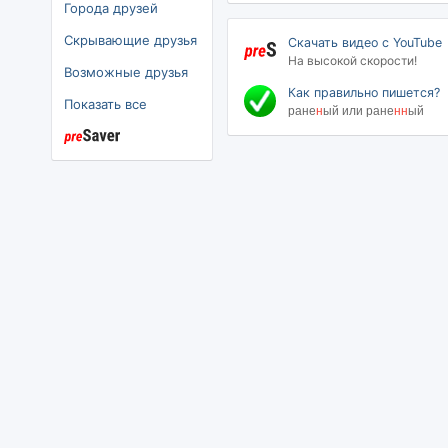
Города друзей
Скрывающие друзья
Скачать видео с YouTube
На высокой скорости!
Возможные друзья
Как правильно пишется?
Показать все
ране
н
ый или ране
нн
ый