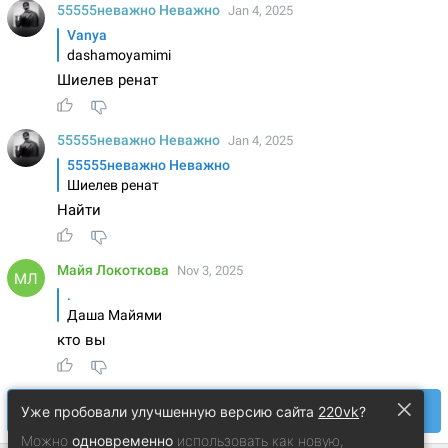
×
Уже пробовали улучшенную версию сайта
220vk
?
Можно
одновременно
использовать как новую,