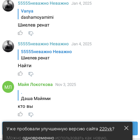
×
Уже пробовали улучшенную версию сайта
220vk
?
Можно
одновременно
использовать как новую,