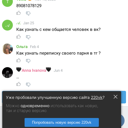
×
Уже пробовали улучшенную версию сайта
220vk
?
Можно
одновременно
использовать как новую,
так и старую версию.
Попробовать новую версию 220vk
Андрей Анисимо
© 2014 − 2026