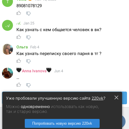
×
Уже пробовали улучшенную версию сайта
220vk
?
Можно
одновременно
использовать как новую,
так и старую версию.
Попробовать новую версию 220vk
Андрей Анисимо
© 2014 − 2026