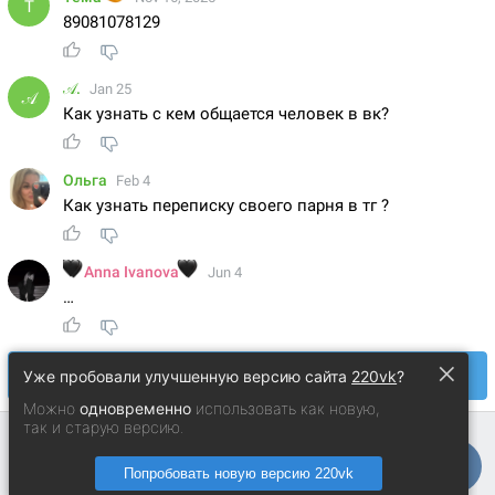
×
Уже пробовали улучшенную версию сайта
220vk
?
Можно
одновременно
использовать как новую,
так и старую версию.
Попробовать новую версию 220vk
Андрей Анисимо
© 2014 − 2026